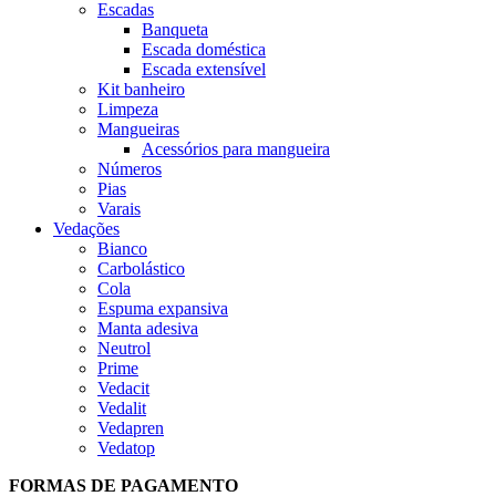
Escadas
Banqueta
Escada doméstica
Escada extensível
Kit banheiro
Limpeza
Mangueiras
Acessórios para mangueira
Números
Pias
Varais
Vedações
Bianco
Carbolástico
Cola
Espuma expansiva
Manta adesiva
Neutrol
Prime
Vedacit
Vedalit
Vedapren
Vedatop
FORMAS DE PAGAMENTO