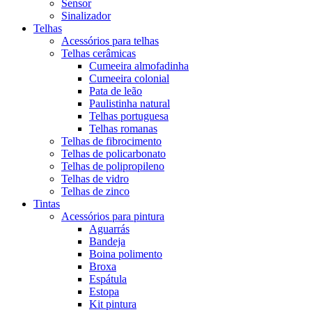
Sensor
Sinalizador
Telhas
Acessórios para telhas
Telhas cerâmicas
Cumeeira almofadinha
Cumeeira colonial
Pata de leão
Paulistinha natural
Telhas portuguesa
Telhas romanas
Telhas de fibrocimento
Telhas de policarbonato
Telhas de polipropileno
Telhas de vidro
Telhas de zinco
Tintas
Acessórios para pintura
Aguarrás
Bandeja
Boina polimento
Broxa
Espátula
Estopa
Kit pintura