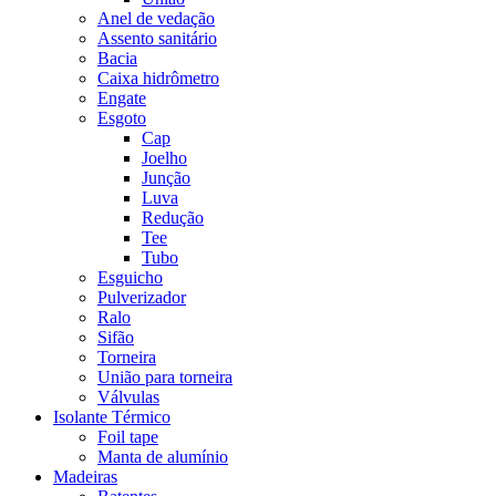
Anel de vedação
Assento sanitário
Bacia
Caixa hidrômetro
Engate
Esgoto
Cap
Joelho
Junção
Luva
Redução
Tee
Tubo
Esguicho
Pulverizador
Ralo
Sifão
Torneira
União para torneira
Válvulas
Isolante Térmico
Foil tape
Manta de alumínio
Madeiras