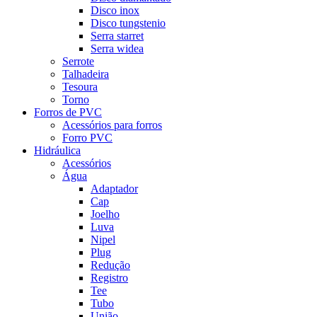
Disco inox
Disco tungstenio
Serra starret
Serra widea
Serrote
Talhadeira
Tesoura
Torno
Forros de PVC
Acessórios para forros
Forro PVC
Hidráulica
Acessórios
Água
Adaptador
Cap
Joelho
Luva
Nipel
Plug
Redução
Registro
Tee
Tubo
União