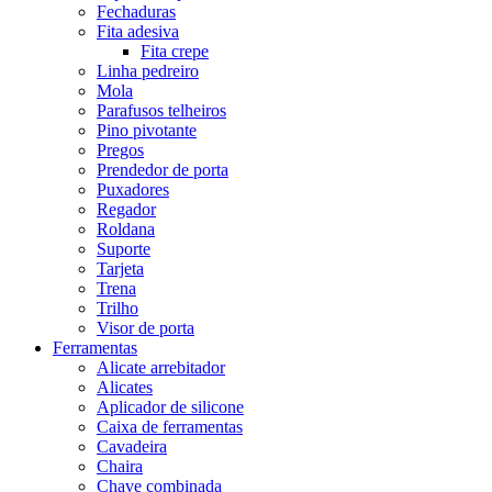
Fechaduras
Fita adesiva
Fita crepe
Linha pedreiro
Mola
Parafusos telheiros
Pino pivotante
Pregos
Prendedor de porta
Puxadores
Regador
Roldana
Suporte
Tarjeta
Trena
Trilho
Visor de porta
Ferramentas
Alicate arrebitador
Alicates
Aplicador de silicone
Caixa de ferramentas
Cavadeira
Chaira
Chave combinada