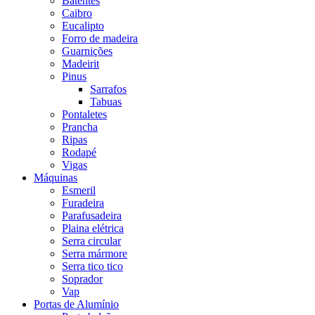
Batentes
Caibro
Eucalipto
Forro de madeira
Guarnições
Madeirit
Pinus
Sarrafos
Tabuas
Pontaletes
Prancha
Ripas
Rodapé
Vigas
Máquinas
Esmeril
Furadeira
Parafusadeira
Plaina elétrica
Serra circular
Serra mármore
Serra tico tico
Soprador
Vap
Portas de Alumínio