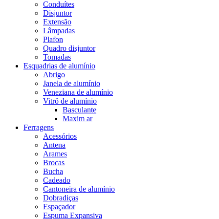
Conduítes
Disjuntor
Extensão
Lâmpadas
Plafon
Quadro disjuntor
Tomadas
Esquadrias de alumínio
Abrigo
Janela de alumínio
Veneziana de alumínio
Vitrô de alumínio
Basculante
Maxim ar
Ferragens
Acessórios
Antena
Arames
Brocas
Bucha
Cadeado
Cantoneira de alumínio
Dobradiças
Espaçador
Espuma Expansiva