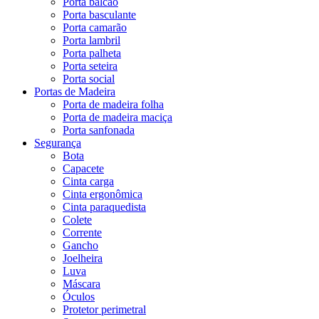
Porta balcão
Porta basculante
Porta camarão
Porta lambril
Porta palheta
Porta seteira
Porta social
Portas de Madeira
Porta de madeira folha
Porta de madeira maciça
Porta sanfonada
Segurança
Bota
Capacete
Cinta carga
Cinta ergonômica
Cinta paraquedista
Colete
Corrente
Gancho
Joelheira
Luva
Máscara
Óculos
Protetor perimetral