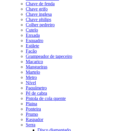
Chave de fenda
Chave grifo
Chave inglesa
Chave philips
Colher pedreiro
Cutelo
Enxada
Esquadro
Estilete
Facão
Grampeador de tapeceiro
Maçarico
Mangueiras
Martelo
Metro
Nível
Paquímetro
Pé de cabra
Pistola de cola quente
Plaina
Ponteira
Prumo
Raspador
Serra
Disco diamantado