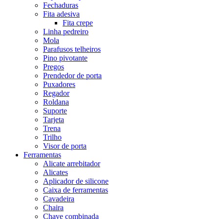
Fechaduras
Fita adesiva
Fita crepe
Linha pedreiro
Mola
Parafusos telheiros
Pino pivotante
Pregos
Prendedor de porta
Puxadores
Regador
Roldana
Suporte
Tarjeta
Trena
Trilho
Visor de porta
Ferramentas
Alicate arrebitador
Alicates
Aplicador de silicone
Caixa de ferramentas
Cavadeira
Chaira
Chave combinada