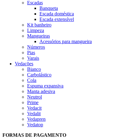
Escadas
Banqueta
Escada doméstica
Escada extensível
Kit banheiro
Limpeza
Mangueiras
Acessórios para mangueira
Números
Pias
Varais
Vedações
Bianco
Carbolástico
Cola
Espuma expansiva
Manta adesiva
Neutrol
Prime
Vedacit
Vedalit
Vedapren
Vedatop
FORMAS DE PAGAMENTO