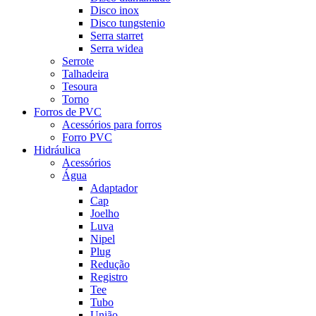
Disco inox
Disco tungstenio
Serra starret
Serra widea
Serrote
Talhadeira
Tesoura
Torno
Forros de PVC
Acessórios para forros
Forro PVC
Hidráulica
Acessórios
Água
Adaptador
Cap
Joelho
Luva
Nipel
Plug
Redução
Registro
Tee
Tubo
União