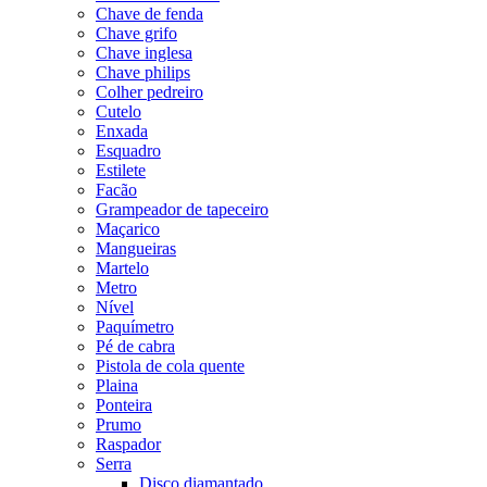
Chave de fenda
Chave grifo
Chave inglesa
Chave philips
Colher pedreiro
Cutelo
Enxada
Esquadro
Estilete
Facão
Grampeador de tapeceiro
Maçarico
Mangueiras
Martelo
Metro
Nível
Paquímetro
Pé de cabra
Pistola de cola quente
Plaina
Ponteira
Prumo
Raspador
Serra
Disco diamantado