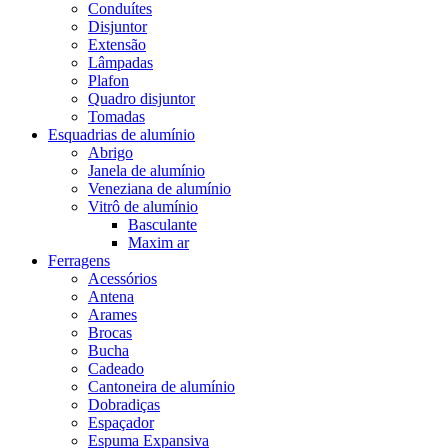
Conduítes
Disjuntor
Extensão
Lâmpadas
Plafon
Quadro disjuntor
Tomadas
Esquadrias de alumínio
Abrigo
Janela de alumínio
Veneziana de alumínio
Vitrô de alumínio
Basculante
Maxim ar
Ferragens
Acessórios
Antena
Arames
Brocas
Bucha
Cadeado
Cantoneira de alumínio
Dobradiças
Espaçador
Espuma Expansiva