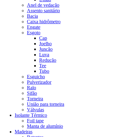
Anel de vedação
Assento sanitário
Bacia
Caixa hidrômetro
Engate
Esgoto
Cap
Joelho
Junção
Luva
Redução
Tee
Tubo
Esguicho
Pulverizador
Ralo
Sifão
Torneira
União para torneira
Válvulas
Isolante Térmico
Foil tape
Manta de alumínio
Madeiras