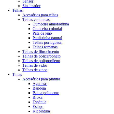
Sensor
Sinalizador
Telhas
Acessórios para telhas
Telhas cerâmicas
Cumeeira almofadinha
Cumeeira colonial
Pata de leão
Paulistinha natural
Telhas portuguesa
Telhas romanas
Telhas de fibrocimento
Telhas de policarbonato
Telhas de polipropileno
Telhas de vidro
Telhas de zinco
Tintas
Acessórios para pintura
Aguarrás
Bandeja
Boina polimento
Broxa
Espátula
Estopa
Kit pintura