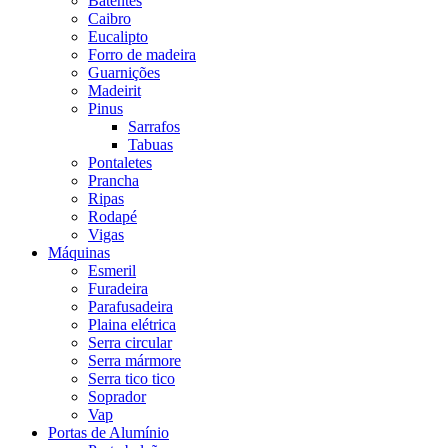
Batentes
Caibro
Eucalipto
Forro de madeira
Guarnições
Madeirit
Pinus
Sarrafos
Tabuas
Pontaletes
Prancha
Ripas
Rodapé
Vigas
Máquinas
Esmeril
Furadeira
Parafusadeira
Plaina elétrica
Serra circular
Serra mármore
Serra tico tico
Soprador
Vap
Portas de Alumínio