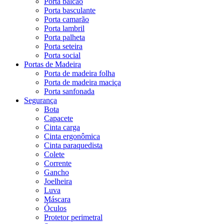
Porta balcão
Porta basculante
Porta camarão
Porta lambril
Porta palheta
Porta seteira
Porta social
Portas de Madeira
Porta de madeira folha
Porta de madeira maciça
Porta sanfonada
Segurança
Bota
Capacete
Cinta carga
Cinta ergonômica
Cinta paraquedista
Colete
Corrente
Gancho
Joelheira
Luva
Máscara
Óculos
Protetor perimetral