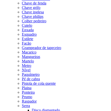
Chave de fenda
Chave grifo
Chave inglesa
Chave philips
Colher pedreiro
Cutelo
Enxada
Esquadro
Estilete
Facão
Grampeador de tapeceiro
Maçarico
Mangueiras
Martelo
Metro
Nível
Paquímetro
Pé de cabra
Pistola de cola quente
Plaina
Ponteira
Prumo
Raspador
Serra
Disco diamantado