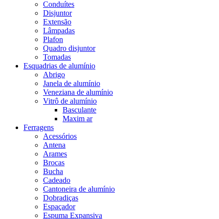
Conduítes
Disjuntor
Extensão
Lâmpadas
Plafon
Quadro disjuntor
Tomadas
Esquadrias de alumínio
Abrigo
Janela de alumínio
Veneziana de alumínio
Vitrô de alumínio
Basculante
Maxim ar
Ferragens
Acessórios
Antena
Arames
Brocas
Bucha
Cadeado
Cantoneira de alumínio
Dobradiças
Espaçador
Espuma Expansiva