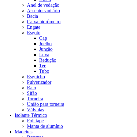
Anel de vedação
Assento sanitário
Bacia
Caixa hidrômetro
Engate
Esgoto
Cap
Joelho
Junção
Luva
Redução
Tee
Tubo
Esguicho
Pulverizador
Ralo
Sifão
Torneira
União para torneira
Válvulas
Isolante Térmico
Foil tape
Manta de alumínio
Madeiras