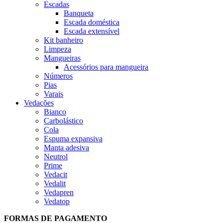
Escadas
Banqueta
Escada doméstica
Escada extensível
Kit banheiro
Limpeza
Mangueiras
Acessórios para mangueira
Números
Pias
Varais
Vedações
Bianco
Carbolástico
Cola
Espuma expansiva
Manta adesiva
Neutrol
Prime
Vedacit
Vedalit
Vedapren
Vedatop
FORMAS DE PAGAMENTO