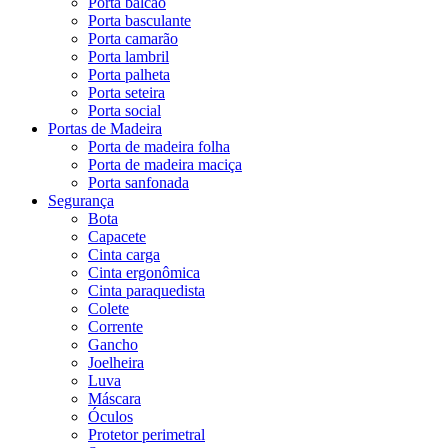
Porta balcão
Porta basculante
Porta camarão
Porta lambril
Porta palheta
Porta seteira
Porta social
Portas de Madeira
Porta de madeira folha
Porta de madeira maciça
Porta sanfonada
Segurança
Bota
Capacete
Cinta carga
Cinta ergonômica
Cinta paraquedista
Colete
Corrente
Gancho
Joelheira
Luva
Máscara
Óculos
Protetor perimetral