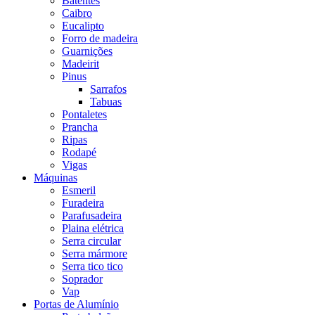
Batentes
Caibro
Eucalipto
Forro de madeira
Guarnições
Madeirit
Pinus
Sarrafos
Tabuas
Pontaletes
Prancha
Ripas
Rodapé
Vigas
Máquinas
Esmeril
Furadeira
Parafusadeira
Plaina elétrica
Serra circular
Serra mármore
Serra tico tico
Soprador
Vap
Portas de Alumínio