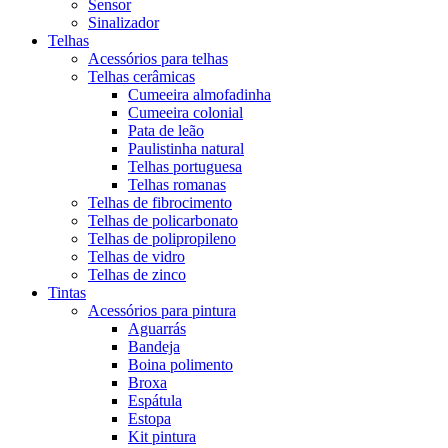
Sensor
Sinalizador
Telhas
Acessórios para telhas
Telhas cerâmicas
Cumeeira almofadinha
Cumeeira colonial
Pata de leão
Paulistinha natural
Telhas portuguesa
Telhas romanas
Telhas de fibrocimento
Telhas de policarbonato
Telhas de polipropileno
Telhas de vidro
Telhas de zinco
Tintas
Acessórios para pintura
Aguarrás
Bandeja
Boina polimento
Broxa
Espátula
Estopa
Kit pintura