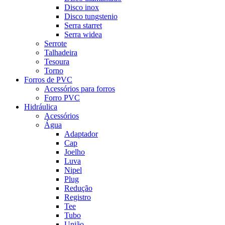
Disco inox
Disco tungstenio
Serra starret
Serra widea
Serrote
Talhadeira
Tesoura
Torno
Forros de PVC
Acessórios para forros
Forro PVC
Hidráulica
Acessórios
Água
Adaptador
Cap
Joelho
Luva
Nipel
Plug
Redução
Registro
Tee
Tubo
União