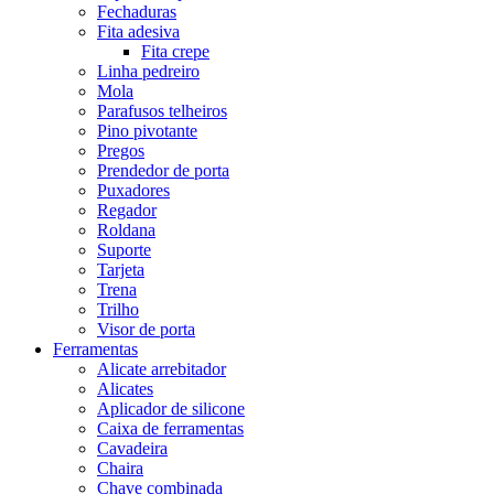
Fechaduras
Fita adesiva
Fita crepe
Linha pedreiro
Mola
Parafusos telheiros
Pino pivotante
Pregos
Prendedor de porta
Puxadores
Regador
Roldana
Suporte
Tarjeta
Trena
Trilho
Visor de porta
Ferramentas
Alicate arrebitador
Alicates
Aplicador de silicone
Caixa de ferramentas
Cavadeira
Chaira
Chave combinada