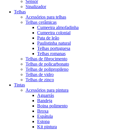
Sensor
Sinalizador
Telhas
Acessórios para telhas
Telhas cerâmicas
Cumeeira almofadinha
Cumeeira colonial
Pata de leão
Paulistinha natural
Telhas portuguesa
Telhas romanas
Telhas de fibrocimento
Telhas de policarbonato
Telhas de polipropileno
Telhas de vidro
Telhas de zinco
Tintas
Acessórios para pintura
Aguarrás
Bandeja
Boina polimento
Broxa
Espátula
Estopa
Kit pintura