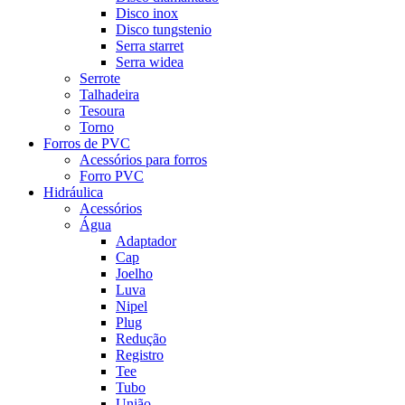
Disco inox
Disco tungstenio
Serra starret
Serra widea
Serrote
Talhadeira
Tesoura
Torno
Forros de PVC
Acessórios para forros
Forro PVC
Hidráulica
Acessórios
Água
Adaptador
Cap
Joelho
Luva
Nipel
Plug
Redução
Registro
Tee
Tubo
União