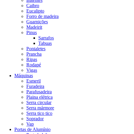
Batentes
Caibro
Eucalipto
Forro de madeira
Guarnições
Madeirit
Pinus
Sarrafos
Tabuas
Pontaletes
Prancha
Ripas
Rodapé
Vigas
Máquinas
Esmeril
Furadeira
Parafusadeira
Plaina elétrica
Serra circular
Serra mármore
Serra tico tico
Soprador
Vap
Portas de Alumínio