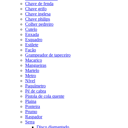
Chave de fenda
Chave grifo
Chave inglesa
Chave philips
Colher pedreiro
Cutelo
Enxada
Esquadro
Estilete
Facão
Grampeador de tapeceiro
Maçarico
Mangueiras
Martelo
Metro
Nível
Paquímetro
Pé de cabra
Pistola de cola quente
Plaina
Ponteira
Prumo
Raspador
Serra
Disco diamantado