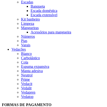
Escadas
Banqueta
Escada doméstica
Escada extensível
Kit banheiro
Limpeza
Mangueiras
Acessórios para mangueira
Números
Pias
Varais
Vedações
Bianco
Carbolástico
Cola
Espuma expansiva
Manta adesiva
Neutrol
Prime
Vedacit
Vedalit
Vedapren
Vedatop
FORMAS DE PAGAMENTO