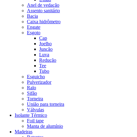
Anel de vedação
Assento sanitário
Bacia
Caixa hidrômetro
Engate
Esgoto
Cap
Joelho
Junção
Luva
Redução
Tee
Tubo
Esguicho
Pulverizador
Ralo
Sifão
Torneira
União para torneira
Válvulas
Isolante Térmico
Foil tape
Manta de alumínio
Madeiras