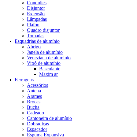
Conduítes
Disjuntor
Extensão
Lâmpadas
Plafon
Quadro disjuntor
Tomadas
Esquadrias de alumínio
Abrigo
Janela de alumínio
Veneziana de alumínio
Vitrô de alumínio
Basculante
Maxim ar
Ferragens
Acessórios
Antena
Arames
Brocas
Bucha
Cadeado
Cantoneira de alumínio
Dobradiças
Espaçador
Espuma Expansiva