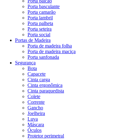
Porta balcão
Porta basculante
Porta camarão
Porta lambril
Porta palheta
Porta seteira
Porta social
Portas de Madeira
Porta de madeira folha
Porta de madeira maciça
Porta sanfonada
Segurança
Bota
Capacete
Cinta carga
Cinta ergonômica
Cinta paraquedista
Colete
Corrente
Gancho
Joelheira
Luva
Máscara
Óculos
Protetor perimetral