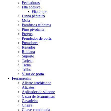
Fechaduras
Fita adesiva
Fita crepe
Linha pedreiro
Mola
Parafusos telheiros
Pino pivotante
Pregos
Prendedor de porta
Puxadores
Regador
Roldana
Suporte
Tarjeta
Trena
Trilho
Visor de porta
Ferramentas
Alicate arrebitador
Alicates
Aplicador de silicone
Caixa de ferramentas
Cavadeira
Chaira
Chave combinada