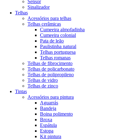
Sensor
Sinalizador
Telhas
Acessórios para telhas
Telhas cerâmicas
Cumeeira almofadinha
Cumeeira colonial
Pata de leão
Paulistinha natural
Telhas portuguesa
Telhas romanas
Telhas de fibrocimento
Telhas de policarbonato
Telhas de polipropileno
Telhas de vidro
Telhas de zinco
Tintas
Acessórios para pintura
Aguarrás
Bandeja
Boina polimento
Broxa
Espátula
Estopa
Kit pintura