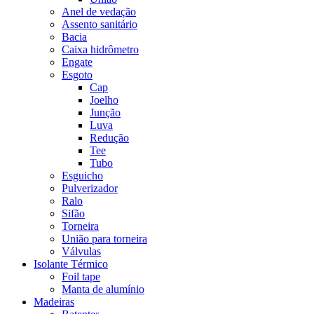
Anel de vedação
Assento sanitário
Bacia
Caixa hidrômetro
Engate
Esgoto
Cap
Joelho
Junção
Luva
Redução
Tee
Tubo
Esguicho
Pulverizador
Ralo
Sifão
Torneira
União para torneira
Válvulas
Isolante Térmico
Foil tape
Manta de alumínio
Madeiras