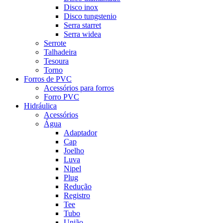
Disco inox
Disco tungstenio
Serra starret
Serra widea
Serrote
Talhadeira
Tesoura
Torno
Forros de PVC
Acessórios para forros
Forro PVC
Hidráulica
Acessórios
Água
Adaptador
Cap
Joelho
Luva
Nipel
Plug
Redução
Registro
Tee
Tubo
União