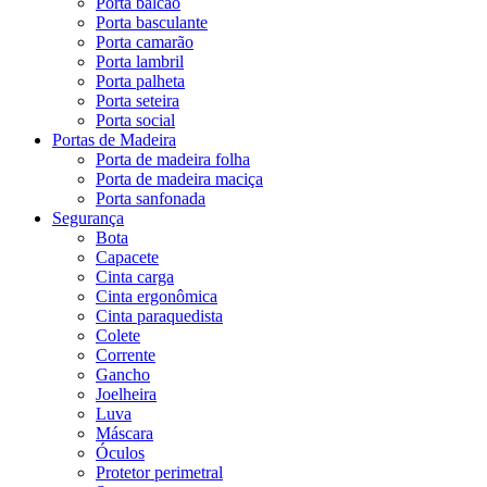
Porta balcão
Porta basculante
Porta camarão
Porta lambril
Porta palheta
Porta seteira
Porta social
Portas de Madeira
Porta de madeira folha
Porta de madeira maciça
Porta sanfonada
Segurança
Bota
Capacete
Cinta carga
Cinta ergonômica
Cinta paraquedista
Colete
Corrente
Gancho
Joelheira
Luva
Máscara
Óculos
Protetor perimetral