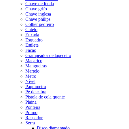
Chave de fenda
Chave grifo
Chave inglesa
Chave philips
Colher pedreiro
Cutelo
Enxada
Esquadro
Estilete
Facão
Grampeador de tapeceiro
Maçarico
Mangueiras
Martelo
Metro
Nível
Paquímetro
Pé de cabra
Pistola de cola quente
Plaina
Ponteira
Prumo
Raspador
Serra
Disco diamantado