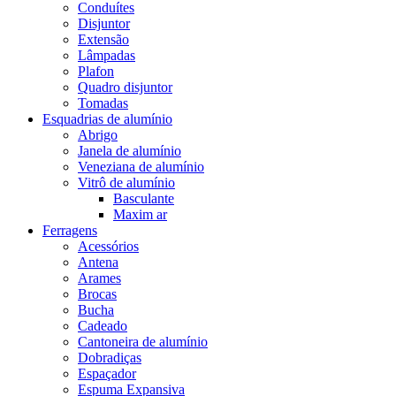
Conduítes
Disjuntor
Extensão
Lâmpadas
Plafon
Quadro disjuntor
Tomadas
Esquadrias de alumínio
Abrigo
Janela de alumínio
Veneziana de alumínio
Vitrô de alumínio
Basculante
Maxim ar
Ferragens
Acessórios
Antena
Arames
Brocas
Bucha
Cadeado
Cantoneira de alumínio
Dobradiças
Espaçador
Espuma Expansiva