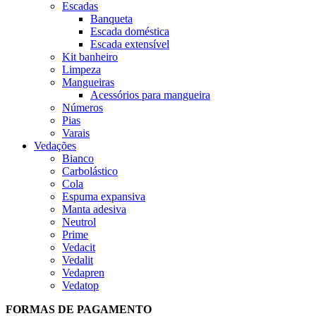
Escadas
Banqueta
Escada doméstica
Escada extensível
Kit banheiro
Limpeza
Mangueiras
Acessórios para mangueira
Números
Pias
Varais
Vedações
Bianco
Carbolástico
Cola
Espuma expansiva
Manta adesiva
Neutrol
Prime
Vedacit
Vedalit
Vedapren
Vedatop
FORMAS DE PAGAMENTO