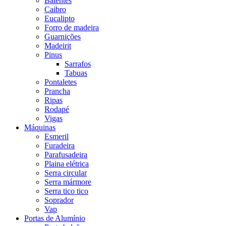
Batentes
Caibro
Eucalipto
Forro de madeira
Guarnições
Madeirit
Pinus
Sarrafos
Tabuas
Pontaletes
Prancha
Ripas
Rodapé
Vigas
Máquinas
Esmeril
Furadeira
Parafusadeira
Plaina elétrica
Serra circular
Serra mármore
Serra tico tico
Soprador
Vap
Portas de Alumínio