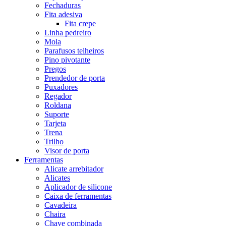
Fechaduras
Fita adesiva
Fita crepe
Linha pedreiro
Mola
Parafusos telheiros
Pino pivotante
Pregos
Prendedor de porta
Puxadores
Regador
Roldana
Suporte
Tarjeta
Trena
Trilho
Visor de porta
Ferramentas
Alicate arrebitador
Alicates
Aplicador de silicone
Caixa de ferramentas
Cavadeira
Chaira
Chave combinada