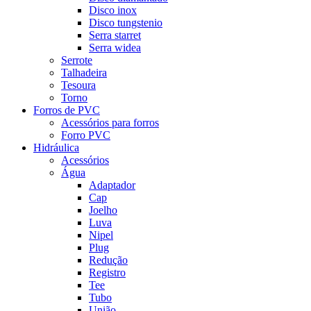
Disco inox
Disco tungstenio
Serra starret
Serra widea
Serrote
Talhadeira
Tesoura
Torno
Forros de PVC
Acessórios para forros
Forro PVC
Hidráulica
Acessórios
Água
Adaptador
Cap
Joelho
Luva
Nipel
Plug
Redução
Registro
Tee
Tubo
União