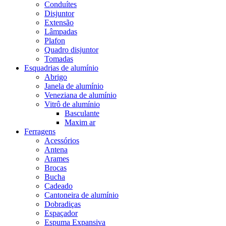
Conduítes
Disjuntor
Extensão
Lâmpadas
Plafon
Quadro disjuntor
Tomadas
Esquadrias de alumínio
Abrigo
Janela de alumínio
Veneziana de alumínio
Vitrô de alumínio
Basculante
Maxim ar
Ferragens
Acessórios
Antena
Arames
Brocas
Bucha
Cadeado
Cantoneira de alumínio
Dobradiças
Espaçador
Espuma Expansiva