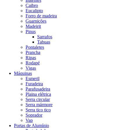
Batentes
Caibro
Eucalipto
Forro de madeira
Guarnições
Madeirit
Pinus
Sarrafos
Tabuas
Pontaletes
Prancha
Ripas
Rodapé
Vigas
Máquinas
Esmeril
Furadeira
Parafusadeira
Plaina elétrica
Serra circular
Serra mármore
Serra tico tico
Soprador
Vap
Portas de Alumínio