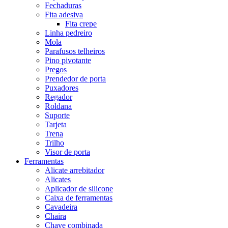
Fechaduras
Fita adesiva
Fita crepe
Linha pedreiro
Mola
Parafusos telheiros
Pino pivotante
Pregos
Prendedor de porta
Puxadores
Regador
Roldana
Suporte
Tarjeta
Trena
Trilho
Visor de porta
Ferramentas
Alicate arrebitador
Alicates
Aplicador de silicone
Caixa de ferramentas
Cavadeira
Chaira
Chave combinada