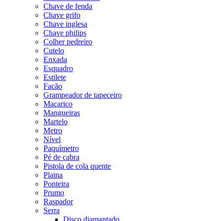
Chave de fenda
Chave grifo
Chave inglesa
Chave philips
Colher pedreiro
Cutelo
Enxada
Esquadro
Estilete
Facão
Grampeador de tapeceiro
Maçarico
Mangueiras
Martelo
Metro
Nível
Paquímetro
Pé de cabra
Pistola de cola quente
Plaina
Ponteira
Prumo
Raspador
Serra
Disco diamantado