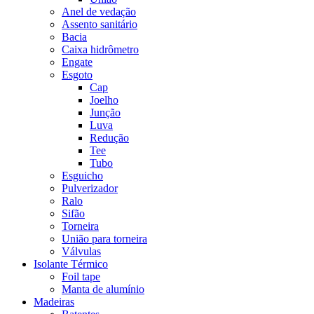
Anel de vedação
Assento sanitário
Bacia
Caixa hidrômetro
Engate
Esgoto
Cap
Joelho
Junção
Luva
Redução
Tee
Tubo
Esguicho
Pulverizador
Ralo
Sifão
Torneira
União para torneira
Válvulas
Isolante Térmico
Foil tape
Manta de alumínio
Madeiras