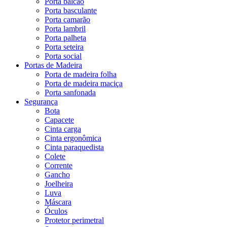
Porta balcão
Porta basculante
Porta camarão
Porta lambril
Porta palheta
Porta seteira
Porta social
Portas de Madeira
Porta de madeira folha
Porta de madeira maciça
Porta sanfonada
Segurança
Bota
Capacete
Cinta carga
Cinta ergonômica
Cinta paraquedista
Colete
Corrente
Gancho
Joelheira
Luva
Máscara
Óculos
Protetor perimetral