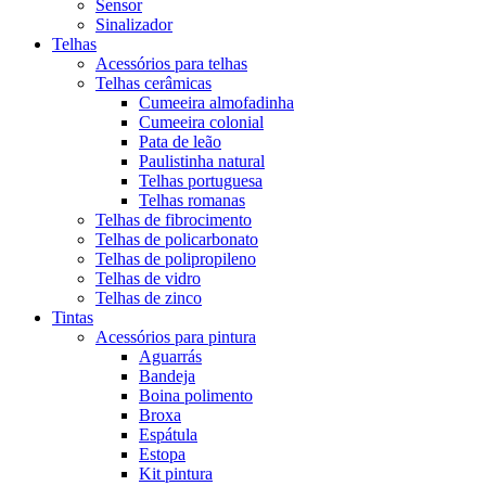
Sensor
Sinalizador
Telhas
Acessórios para telhas
Telhas cerâmicas
Cumeeira almofadinha
Cumeeira colonial
Pata de leão
Paulistinha natural
Telhas portuguesa
Telhas romanas
Telhas de fibrocimento
Telhas de policarbonato
Telhas de polipropileno
Telhas de vidro
Telhas de zinco
Tintas
Acessórios para pintura
Aguarrás
Bandeja
Boina polimento
Broxa
Espátula
Estopa
Kit pintura