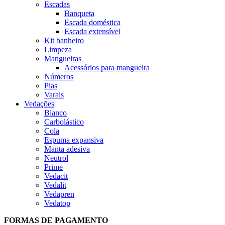
Escadas
Banqueta
Escada doméstica
Escada extensível
Kit banheiro
Limpeza
Mangueiras
Acessórios para mangueira
Números
Pias
Varais
Vedações
Bianco
Carbolástico
Cola
Espuma expansiva
Manta adesiva
Neutrol
Prime
Vedacit
Vedalit
Vedapren
Vedatop
FORMAS DE PAGAMENTO